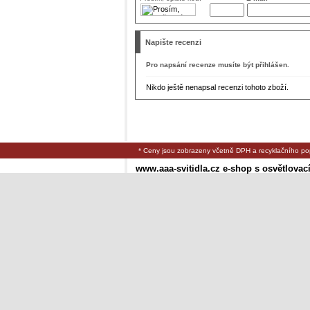
Napište recenzi
Pro napsání recenze musíte být přihlášen.
Nikdo ještě nenapsal recenzi tohoto zboží.
* Ceny jsou zobrazeny včetně DPH a recyklačního po
www.aaa-svitidla.cz e-shop s osvětlovac