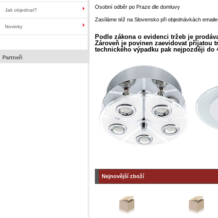
Osobní odběr po Praze dle domluvy
Jak objednat?
Zasíláme též na Slovensko při objednávkách email
Novinky
Podle zákona o evidenci tržeb je prodáva
Zároveň je povinen zaevidovat přijatou t
technického výpadku pak nejpozději do 
Partneři
Nejnovější zboží