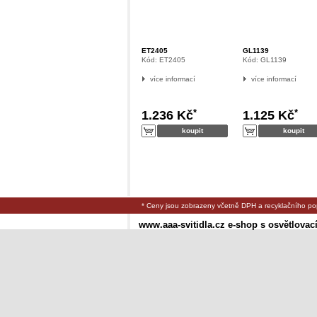
ET2405
GL1139
Kód:
ET2405
Kód:
GL1139
více informací
více informací
*
*
1.236 Kč
1.125 Kč
* Ceny jsou zobrazeny včetně DPH a recyklačního po
www.aaa-svitidla.cz e-shop s osvětlovac