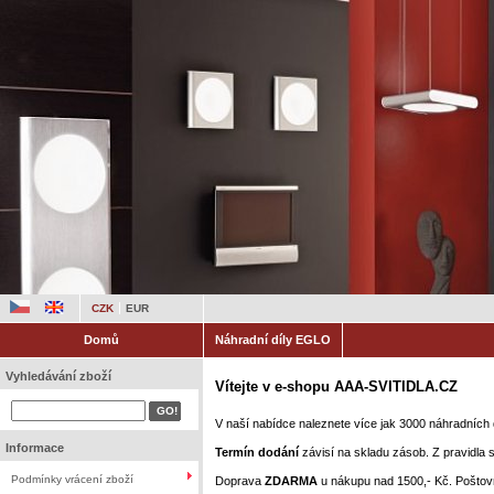
CZK
EUR
Domů
Náhradní díly EGLO
Vyhledávání zboží
Vítejte
v e-shopu AAA-SVITIDLA.CZ
V naší nabídce naleznete více jak 3000 náhradních
Informace
Termín dodání
závisí na skladu zásob. Z pravidla 
Podmínky vrácení zboží
Doprava
ZDARMA
u nákupu nad 1500,- Kč. Poštovn