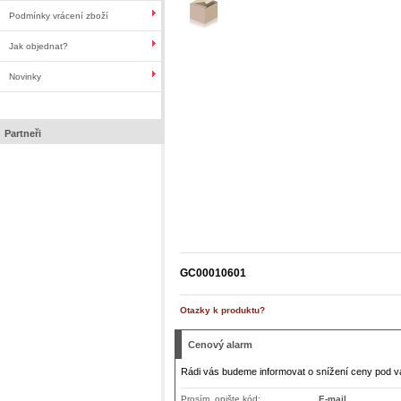
Podmínky vrácení zboží
Jak objednat?
Novinky
Partneři
GC00010601
Otazky k produktu?
Cenový alarm
Rádi vás budeme informovat o snížení ceny pod v
Prosím, opište kód:
E-mail