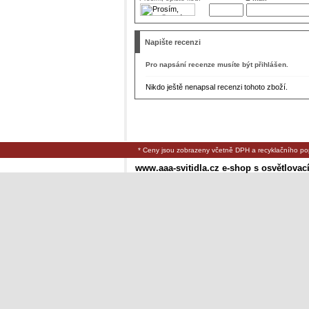
Napište recenzi
Pro napsání recenze musíte být přihlášen.
Nikdo ještě nenapsal recenzi tohoto zboží.
* Ceny jsou zobrazeny včetně DPH a recyklačního po
www.aaa-svitidla.cz e-shop s osvětlovac