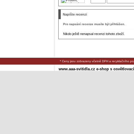
Napište recenzi
Pro napsání recenze musíte být přihlášen.
Nikdo ještě nenapsal recenzi tohoto zboží.
* Ceny jsou zobrazeny včetně DPH a recyklačního po
www.aaa-svitidla.cz e-shop s osvětlovac