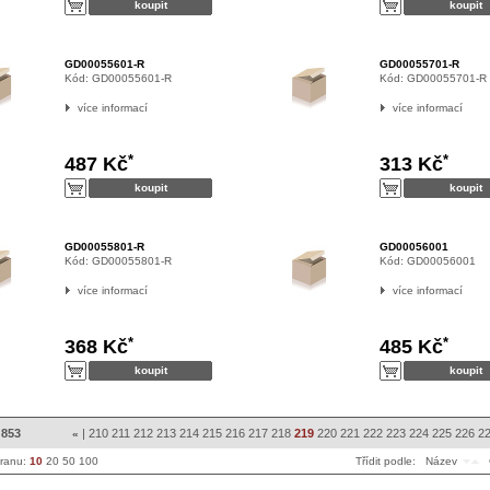
GD00055601-R
GD00055701-R
Kód:
GD00055601-R
Kód:
GD00055701-R
více informací
více informací
*
*
487 Kč
313 Kč
GD00055801-R
GD00056001
Kód:
GD00055801-R
Kód:
GD00056001
více informací
více informací
*
*
368 Kč
485 Kč
 853
|
210
211
212
213
214
215
216
217
218
219
220
221
222
223
224
225
226
2
«
tranu:
10
20
50
100
Třídit podle:
Název