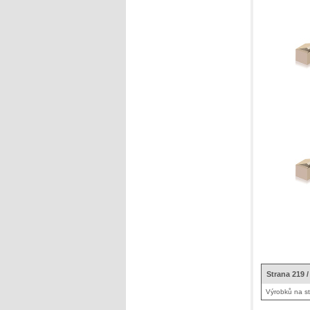
Strana 219 /
Výrobků na s