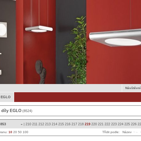
Návštěvní
y EGLO
 díly EGLO
(8524)
 853
|
210
211
212
213
214
215
216
217
218
219
220
221
222
223
224
225
226
2
«
tranu:
10
20
50
100
Třídit podle:
Název