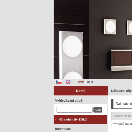
CZK
EUR
Domů
Náhradní díl
Vyhledávání zboží
Náhradní
Strana 219 /
Náhradní díly EGLO
Výrobků na s
Informace