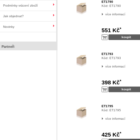
ET1790
Podmínky vrácení zboží
Kód:
ET1790
více informací
Jak objednat?
Novinky
*
551 Kč
Partneři
ET1793
Kód:
ET1793
více informací
*
398 Kč
ET1795
Kód:
ET1795
více informací
*
425 Kč