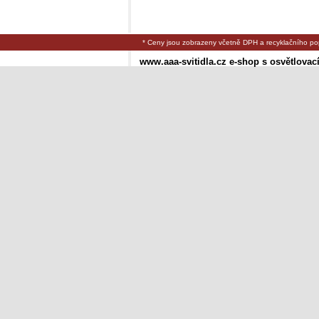
* Ceny jsou zobrazeny včetně DPH a recyklačního po
www.aaa-svitidla.cz e-shop s osvětlovac