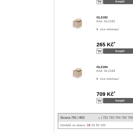
GL2182
Kód:
GL2182
více informací
*
265 Kč
GL2184
Kód:
GL2184
více informací
*
709 Kč
Strana 791 / 853
|
782
783
784
785
78
«
Výrobků na stranu:
10
20
50
100