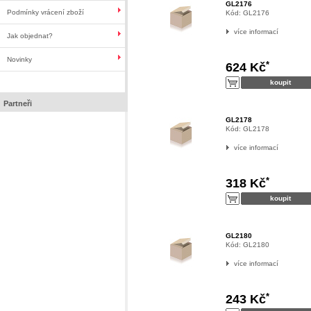
GL2176
Podmínky vrácení zboží
Kód:
GL2176
více informací
Jak objednat?
Novinky
*
624 Kč
Partneři
GL2178
Kód:
GL2178
více informací
*
318 Kč
GL2180
Kód:
GL2180
více informací
*
243 Kč