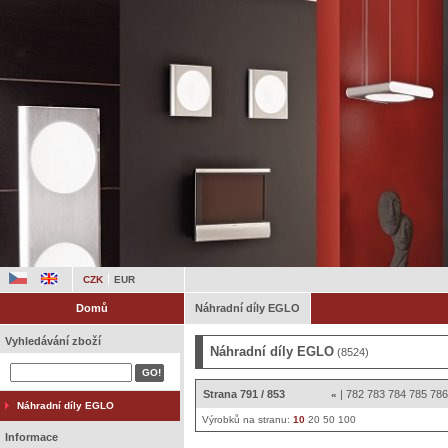
CZK
EUR
Domů
Náhradní díly EGLO
Vyhledávání zboží
Náhradní díly EGLO
(8524)
Strana 791 / 853
|
782
783
784
785
78
«
Náhradní díly EGLO
Výrobků na stranu:
10
20
50
100
Informace