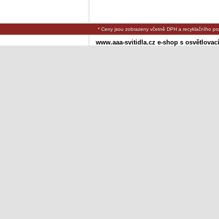
* Ceny jsou zobrazeny včetně DPH a recyklačního po
www.aaa-svitidla.cz e-shop s osvětlovac