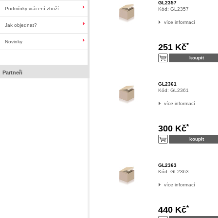
GL2357
Podmínky vrácení zboží
Kód:
GL2357
více informací
Jak objednat?
Novinky
*
251 Kč
Partneři
GL2361
Kód:
GL2361
více informací
*
300 Kč
GL2363
Kód:
GL2363
více informací
*
440 Kč