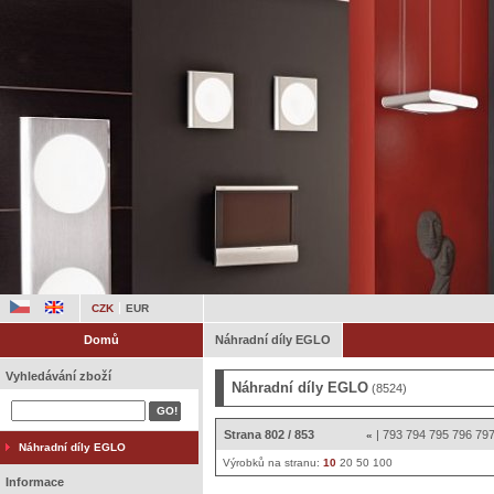
CZK
EUR
Domů
Náhradní díly EGLO
Vyhledávání zboží
Náhradní díly EGLO
(8524)
Strana 802 / 853
|
793
794
795
796
79
«
Náhradní díly EGLO
Výrobků na stranu:
10
20
50
100
Informace