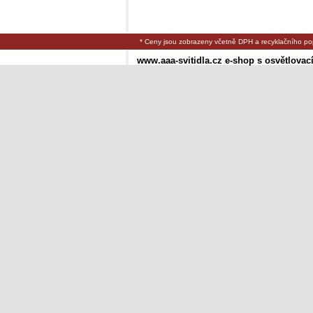
* Ceny jsou zobrazeny včetně DPH a recyklačního po
www.aaa-svitidla.cz e-shop s osvětlovac