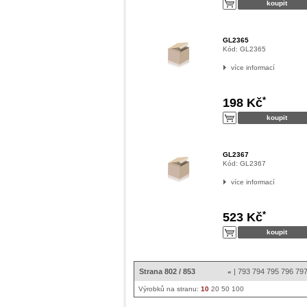
GL2365
Kód:
GL2365
více informací
*
198 Kč
GL2367
Kód:
GL2367
více informací
*
523 Kč
Strana 802 / 853
|
793
794
795
796
79
«
Výrobků na stranu:
10
20
50
100